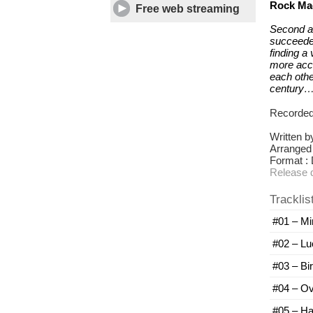
Rock Mad
Free web streaming
Second a
succeeded
finding a
more accu
each othe
century…
Recorded
Written b
Arranged
Format : 
Release 
Tracklis
#01 – Mi
#02 – Lu
#03 – Bi
#04 – Ov
#05 – H