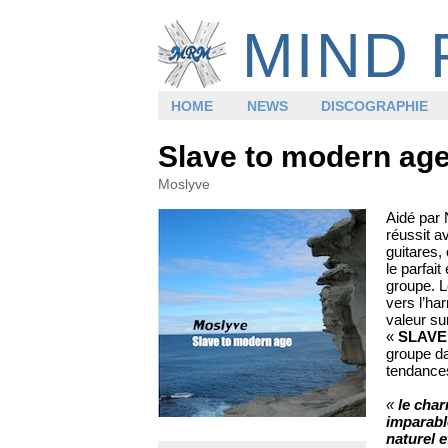
MIND 
HOME
NEWS
DISCOGRAPHIE
Slave to modern ag
Moslyve
Aidé par
réussit a
guitares,
le parfait
groupe. L
vers l’ha
valeur su
«
SLAVE
groupe da
tendances
«
le char
imparabl
naturel e