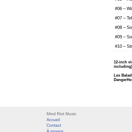
#06 – Wa
#07 – Te
#08 – S
#09 – S
#10 – St
12-inch vi
including
Les Bala
DangerHo
Mind Riot Music
Accueil
Contact
À propos