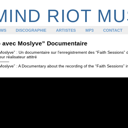
MIND RIOT MU
EWS
DISCOGRAPHIE
ARTISTES
MP3
CONTACT
o avec Moslyve” Documentaire
Moslyve” : Un documentaire sur l’enregistrement des “Faith Sessions” d
ur réalisateur attitré
———
Moslyve” : A Documentary about the recording of the “Faith Sessions” i