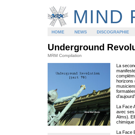
MIND 
HOME
NEWS
DISCOGRAPHIE
Underground Revolut
MRM Compilation
La secon
manifest
complémen
horizons 
musiciens
formatées
d’aujourd
La Face A
avec ses
Alms). El
chimique
La Face B