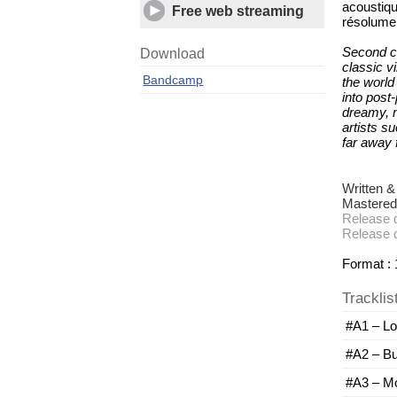
acoustiq
Free web streaming
résolume
Second co
Download
classic vi
Bandcamp
the world
into post
dreamy, mi
artists s
far away
Written &
Mastered 
Release 
Release 
Format : 
Tracklis
#A1 – Lo
#A2 – Bu
#A3 – Mo