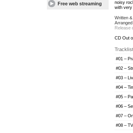
noisy roc
Free web streaming
with very
Written &
Arranged
Release d
CD Out o
Tracklis
#01 – Pr
#02 – Str
#03 – Li
#04 – Ti
#05 – Pa
#06 – Se
#07 – On
#08 – T