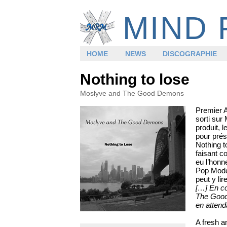
MIND 
HOME
NEWS
DISCOGRAPHIE
Nothing to lose
Moslyve and The Good Demons
Premier 
sorti sur 
produit, 
pour prés
Nothing t
faisant c
eu l’honn
Pop Mode
peut y li
[…] En co
The Good
en attend
A fresh a